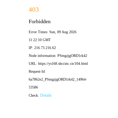
农民影视
🌾
🌾 农民导航 ·
农民影视
/ 田园片单
‹
›
🌾 乡土
🚜 农耕
🏡 家常
💪 勤劳